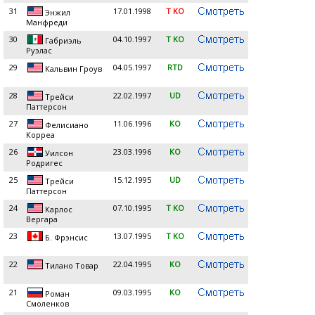
31
17.01.1998
T KO
Энжил
Манфреди
30
04.10.1997
T KO
Габриэль
Руэлас
29
04.05.1997
RTD
Кальвин Гроув
28
22.02.1997
UD
Трейси
Паттерсон
27
11.06.1996
KO
Фелисиано
Корреа
26
23.03.1996
KO
Уилсон
Родригес
25
15.12.1995
UD
Трейси
Паттерсон
24
07.10.1995
T KO
Карлос
Вергара
23
13.07.1995
T KO
Б. Фрэнсис
22
22.04.1995
KO
Тилано Товар
21
09.03.1995
KO
Роман
Смоленков