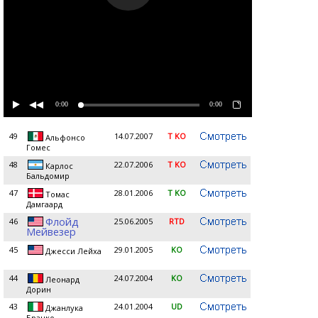
0:00
0:00
49
14.07.2007
T KO
Альфонсо
Гомес
48
22.07.2006
T KO
Карлос
Бальдомир
47
28.01.2006
T KO
Томас
Дамгаард
Флойд
46
25.06.2005
RTD
Мейвезер
45
29.01.2005
KO
Джесси Лейха
44
24.07.2004
KO
Леонард
Дорин
43
24.01.2004
UD
Джанлука
Бранко