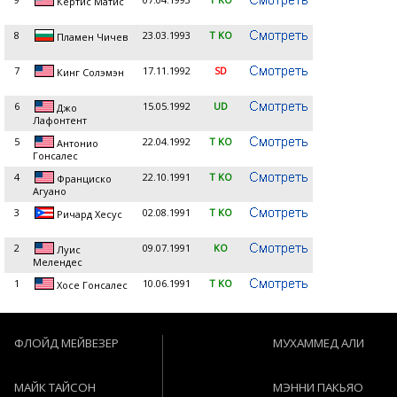
Кертис Матис
8
23.03.1993
T KO
Пламен Чичев
7
17.11.1992
SD
Кинг Солэмэн
6
15.05.1992
UD
Джо
Лафонтент
5
22.04.1992
T KO
Антонио
Гонсалес
4
22.10.1991
T KO
Франциско
Агуано
3
02.08.1991
T KO
Ричард Хесус
2
09.07.1991
KO
Луис
Мелендес
1
10.06.1991
T KO
Хосе Гонсалес
ФЛОЙД МЕЙВЕЗЕР
МУХАММЕД АЛИ
МАЙК ТАЙСОН
МЭННИ ПАКЬЯО