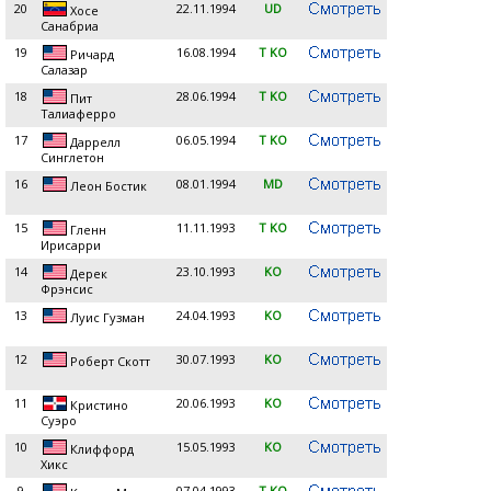
20
22.11.1994
UD
Хосе
Санабриа
19
16.08.1994
T KO
Ричард
Салазар
18
28.06.1994
T KO
Пит
Талиаферро
17
06.05.1994
T KO
Даррелл
Синглетон
16
08.01.1994
MD
Леон Бостик
15
11.11.1993
T KO
Гленн
Ирисарри
14
23.10.1993
KO
Дерек
Фрэнсис
13
24.04.1993
KO
Луис Гузман
12
30.07.1993
KO
Роберт Скотт
11
20.06.1993
KO
Кристино
Суэро
10
15.05.1993
KO
Клиффорд
Хикс
9
07.04.1993
T KO