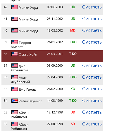
42
07.06.2003
UD
Микки Уорд
41
23.11.2002
UD
Микки Уорд
40
18.05.2002
MD
Микки Уорд
39
26.01.2002
T KO
Террон
Миллет
38
24.03.2001
T KO
Оскар Хойя
37
08.09.2000
UD
Джо
Хатчинсон
36
29.04.2000
T KO
Эрик
Якубовский
35
26.02.2000
KO
Джо Гамаш
34
14.08.1999
T KO
Рейес Муньос
33
12.12.1998
UD
Айвен
Робинсон
32
22.08.1998
SD
Айвен
Робинсон