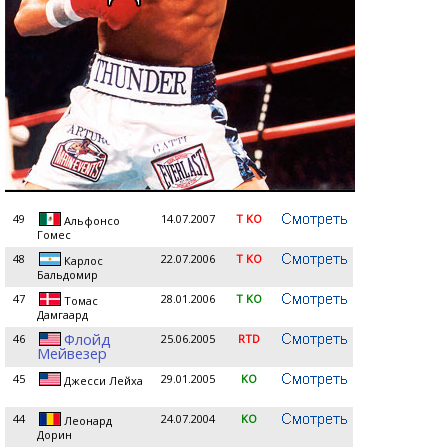
49
14.07.2007
T KO
Альфонсо
Гомес
48
22.07.2006
T KO
Карлос
Бальдомир
47
28.01.2006
T KO
Томас
Дамгаард
Флойд
46
25.06.2005
RTD
Мейвезер
45
29.01.2005
KO
Джесси Лейха
44
24.07.2004
KO
Леонард
Дорин