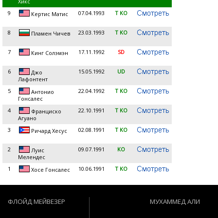
Хикс
9
07.04.1993
T KO
Кертис Матис
8
23.03.1993
T KO
Пламен Чичев
7
17.11.1992
SD
Кинг Солэмэн
6
15.05.1992
UD
Джо
Лафонтент
5
22.04.1992
T KO
Антонио
Гонсалес
4
22.10.1991
T KO
Франциско
Агуано
3
02.08.1991
T KO
Ричард Хесус
2
09.07.1991
KO
Луис
Мелендес
1
10.06.1991
T KO
Хосе Гонсалес
ФЛОЙД МЕЙВЕЗЕР
МУХАММЕД АЛИ