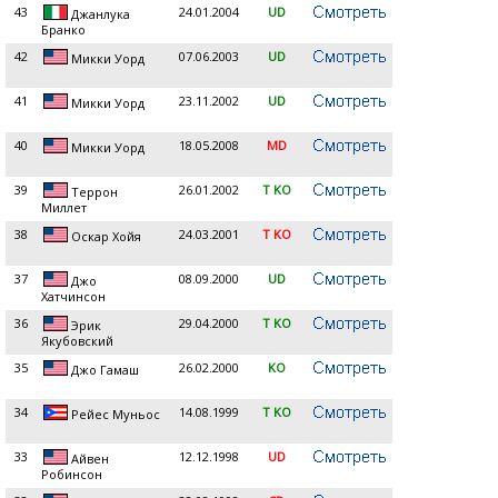
43
24.01.2004
UD
Джанлука
Бранко
42
07.06.2003
UD
Микки Уорд
41
23.11.2002
UD
Микки Уорд
40
18.05.2008
MD
Микки Уорд
39
26.01.2002
T KO
Террон
Миллет
38
24.03.2001
T KO
Оскар Хойя
37
08.09.2000
UD
Джо
Хатчинсон
36
29.04.2000
T KO
Эрик
Якубовский
35
26.02.2000
KO
Джо Гамаш
34
14.08.1999
T KO
Рейес Муньос
33
12.12.1998
UD
Айвен
Робинсон