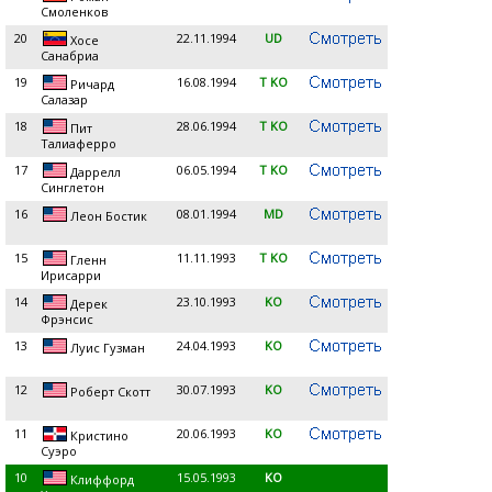
Смоленков
20
22.11.1994
UD
Хосе
Санабриа
19
16.08.1994
T KO
Ричард
Салазар
18
28.06.1994
T KO
Пит
Талиаферро
17
06.05.1994
T KO
Даррелл
Синглетон
16
08.01.1994
MD
Леон Бостик
15
11.11.1993
T KO
Гленн
Ирисарри
14
23.10.1993
KO
Дерек
Фрэнсис
13
24.04.1993
KO
Луис Гузман
12
30.07.1993
KO
Роберт Скотт
11
20.06.1993
KO
Кристино
Суэро
10
15.05.1993
KO
Клиффорд