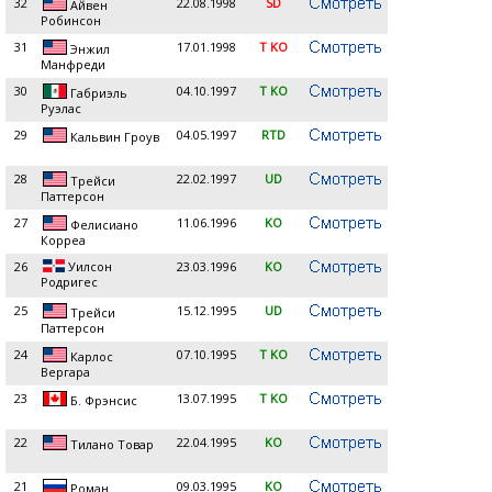
32
22.08.1998
SD
Айвен
Робинсон
31
17.01.1998
T KO
Энжил
Манфреди
30
04.10.1997
T KO
Габриэль
Руэлас
29
04.05.1997
RTD
Кальвин Гроув
28
22.02.1997
UD
Трейси
Паттерсон
27
11.06.1996
KO
Фелисиано
Корреа
26
Уилсон
23.03.1996
KO
Родригес
25
15.12.1995
UD
Трейси
Паттерсон
24
07.10.1995
T KO
Карлос
Вергара
23
13.07.1995
T KO
Б. Фрэнсис
22
22.04.1995
KO
Тилано Товар
21
09.03.1995
KO
Роман