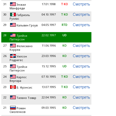
31
17.01.1998
T KO
Энжил
Манфреди
30
04.10.1997
T KO
Габриэль
Руэлас
29
04.05.1997
RTD
Кальвин Гроув
28
22.02.1997
UD
Трейси
Паттерсон
27
11.06.1996
KO
Фелисиано
Корреа
26
23.03.1996
KO
Уилсон
Родригес
25
15.12.1995
UD
Трейси
Паттерсон
24
07.10.1995
T KO
Карлос
Вергара
23
13.07.1995
T KO
Б. Фрэнсис
22
22.04.1995
KO
Тилано Товар
21
09.03.1995
KO
Роман
Смоленков