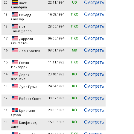
20
22.11.1994
UD
Хосе
Санабриа
19
16.08.1994
T KO
Ричард
Салазар
18
28.06.1994
T KO
Пит
Талиаферро
17
06.05.1994
T KO
Даррелл
Синглетон
16
08.01.1994
MD
Леон Бостик
15
11.11.1993
T KO
Гленн
Ирисарри
14
23.10.1993
KO
Дерек
Фрэнсис
13
24.04.1993
KO
Луис Гузман
12
30.07.1993
KO
Роберт Скотт
11
20.06.1993
KO
Кристино
Суэро
10
15.05.1993
KO
Клиффорд
Хикс
9
07.04.1993
T KO