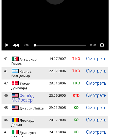
0:00
0:00
49
14.07.2007
T KO
Альфонсо
Гомес
48
22.07.2006
T KO
Карлос
Бальдомир
47
28.01.2006
T KO
Томас
Дамгаард
Флойд
46
25.06.2005
RTD
Мейвезер
45
29.01.2005
KO
Джесси Лейха
44
24.07.2004
KO
Леонард
Дорин
43
24.01.2004
UD
Джанлука
Бранко