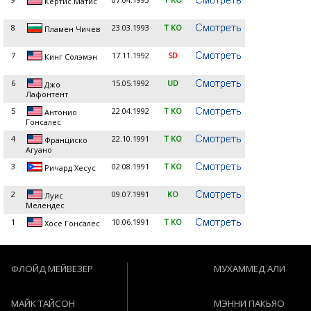
Кертис Матис
8
23.03.1993
T KO
Пламен Чичев
7
17.11.1992
SD
Кинг Солэмэн
6
15.05.1992
UD
Джо
Лафонтент
5
22.04.1992
T KO
Антонио
Гонсалес
4
22.10.1991
T KO
Франциско
Агуано
3
02.08.1991
T KO
Ричард Хесус
2
09.07.1991
KO
Луис
Мелендес
1
10.06.1991
T KO
Хосе Гонсалес
ФЛОЙД МЕЙВЕЗЕР
МУХАММЕД АЛИ
МАЙК ТАЙСОН
МЭННИ ПАКЬЯО