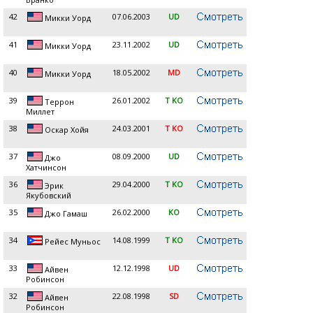
42
07.06.2003
UD
Микки Уорд
41
23.11.2002
UD
Микки Уорд
40
18.05.2002
MD
Микки Уорд
39
26.01.2002
T KO
Террон
Миллет
38
24.03.2001
T KO
Оскар Хойя
37
08.09.2000
UD
Джо
Хатчинсон
36
29.04.2000
T KO
Эрик
Якубовский
35
26.02.2000
KO
Джо Гамаш
34
14.08.1999
T KO
Рейес Муньос
33
12.12.1998
UD
Айвен
Робинсон
32
22.08.1998
SD
Айвен
Робинсон