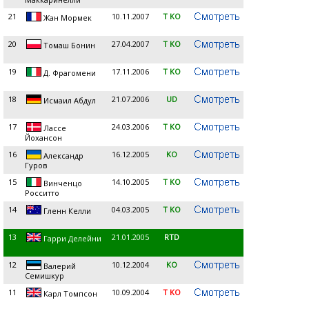
21
10.11.2007
T KO
Жан Мормек
20
27.04.2007
T KO
Томаш Бонин
19
17.11.2006
T KO
Д. Фрагомени
18
21.07.2006
UD
Исмаил Абдул
17
24.03.2006
T KO
Лассе
Йохансон
16
16.12.2005
KO
Александр
Гуров
15
14.10.2005
T KO
Винченцо
Росситто
14
04.03.2005
T KO
Гленн Келли
13
21.01.2005
RTD
Гарри Делейни
12
10.12.2004
KO
Валерий
Семишкур
11
10.09.2004
T KO
Карл Томпсон