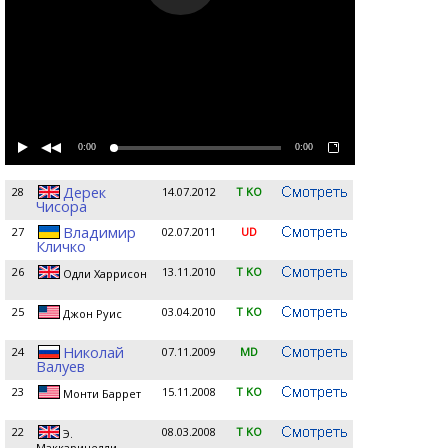
0:00
0:00
Дерек
28
14.07.2012
T KO
Чисора
Владимир
27
02.07.2011
UD
Кличко
26
13.11.2010
T KO
Одли Харрисон
25
03.04.2010
T KO
Джон Руис
Николай
24
07.11.2009
MD
Валуев
23
15.11.2008
T KO
Монти Баррет
22
08.03.2008
T KO
Э.
Маккаринелли