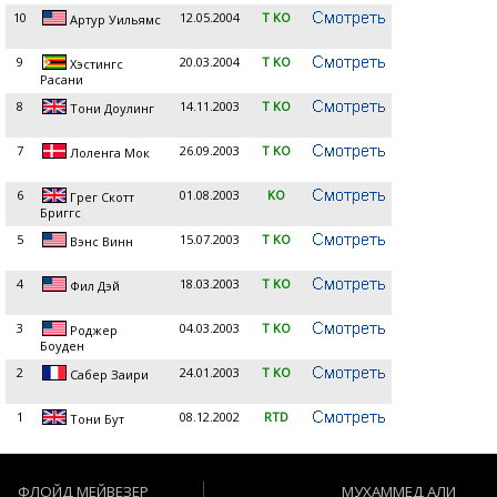
10
12.05.2004
T KO
Артур Уильямс
9
20.03.2004
T KO
Хэстингс
Расани
8
14.11.2003
T KO
Тони Доулинг
7
26.09.2003
T KO
Лоленга Мок
6
01.08.2003
KO
Грег Скотт
Бриггс
5
15.07.2003
T KO
Вэнс Винн
4
18.03.2003
T KO
Фил Дэй
3
04.03.2003
T KO
Роджер
Боуден
2
24.01.2003
T KO
Сабер Заири
1
08.12.2002
RTD
Тони Бут
ФЛОЙД МЕЙВЕЗЕР
МУХАММЕД АЛИ