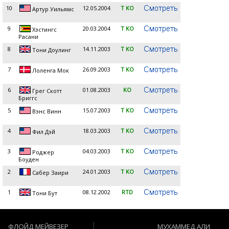
10
12.05.2004
T KO
Артур Уильямс
9
20.03.2004
T KO
Хэстингс
Расани
8
14.11.2003
T KO
Тони Доулинг
7
26.09.2003
T KO
Лоленга Мок
6
01.08.2003
KO
Грег Скотт
Бриггс
5
15.07.2003
T KO
Вэнс Винн
4
18.03.2003
T KO
Фил Дэй
3
04.03.2003
T KO
Роджер
Боуден
2
24.01.2003
T KO
Сабер Заири
1
08.12.2002
RTD
Тони Бут
ФЛОЙД МЕЙВЕЗЕР
МУХАММЕД АЛИ