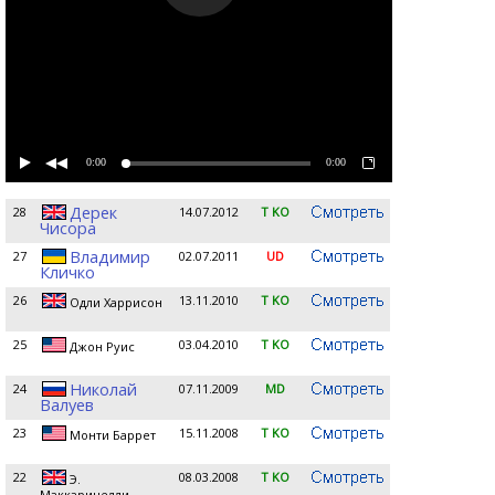
0:00
0:00
Дерек
28
14.07.2012
T KO
Чисора
Владимир
27
02.07.2011
UD
Кличко
26
13.11.2010
T KO
Одли Харрисон
25
03.04.2010
T KO
Джон Руис
Николай
24
07.11.2009
MD
Валуев
23
15.11.2008
T KO
Монти Баррет
22
08.03.2008
T KO
Э.
Маккаринелли