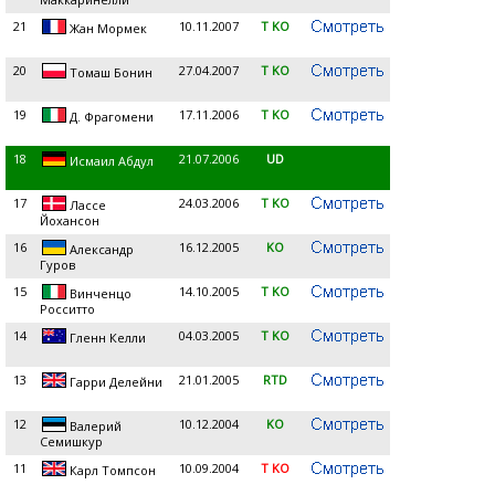
21
10.11.2007
T KO
Жан Мормек
20
27.04.2007
T KO
Томаш Бонин
19
17.11.2006
T KO
Д. Фрагомени
18
21.07.2006
UD
Исмаил Абдул
17
24.03.2006
T KO
Лассе
Йохансон
16
16.12.2005
KO
Александр
Гуров
15
14.10.2005
T KO
Винченцо
Росситто
14
04.03.2005
T KO
Гленн Келли
13
21.01.2005
RTD
Гарри Делейни
12
10.12.2004
KO
Валерий
Семишкур
11
10.09.2004
T KO
Карл Томпсон