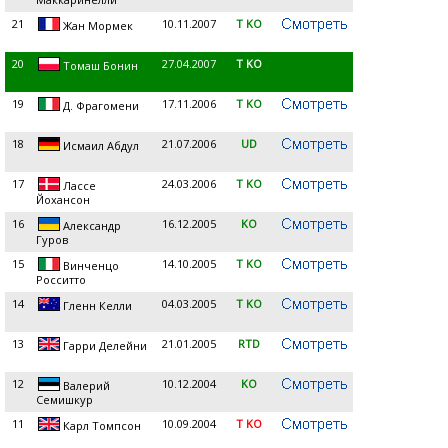
21
10.11.2007
T KO
Жан Мормек
20
27.04.2007
T KO
Томаш Бонин
19
17.11.2006
T KO
Д. Фрагомени
18
21.07.2006
UD
Исмаил Абдул
17
24.03.2006
T KO
Лассе
Йохансон
16
16.12.2005
KO
Александр
Гуров
15
14.10.2005
T KO
Винченцо
Росситто
14
04.03.2005
T KO
Гленн Келли
13
21.01.2005
RTD
Гарри Делейни
12
10.12.2004
KO
Валерий
Семишкур
11
10.09.2004
T KO
Карл Томпсон