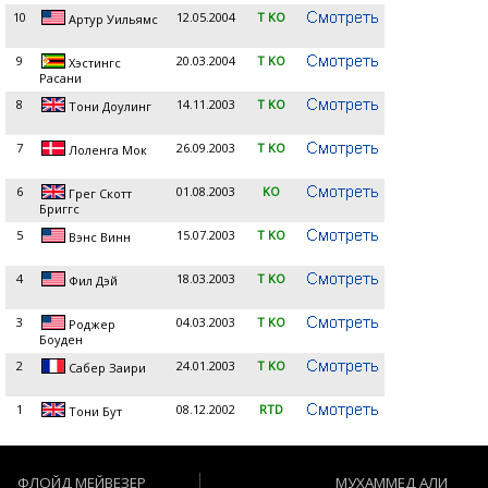
10
12.05.2004
T KO
Артур Уильямс
9
20.03.2004
T KO
Хэстингс
Расани
8
14.11.2003
T KO
Тони Доулинг
7
26.09.2003
T KO
Лоленга Мок
6
01.08.2003
KO
Грег Скотт
Бриггс
5
15.07.2003
T KO
Вэнс Винн
4
18.03.2003
T KO
Фил Дэй
3
04.03.2003
T KO
Роджер
Боуден
2
24.01.2003
T KO
Сабер Заири
1
08.12.2002
RTD
Тони Бут
ФЛОЙД МЕЙВЕЗЕР
МУХАММЕД АЛИ