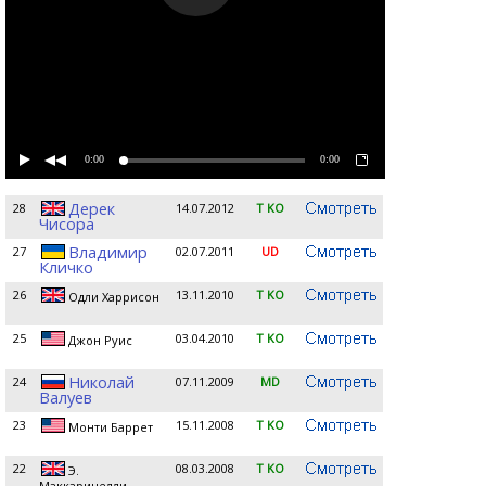
0:00
0:00
Дерек
28
14.07.2012
T KO
Чисора
Владимир
27
02.07.2011
UD
Кличко
26
13.11.2010
T KO
Одли Харрисон
25
03.04.2010
T KO
Джон Руис
Николай
24
07.11.2009
MD
Валуев
23
15.11.2008
T KO
Монти Баррет
22
08.03.2008
T KO
Э.
Маккаринелли