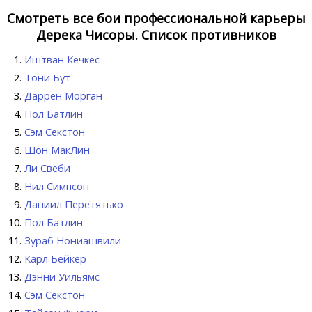
Смотреть все бои профессиональной карьеры
Дерека Чисоры. Список противников
Иштван Кечкес
Тони Бут
Даррен Морган
Пол Батлин
Сэм Секстон
Шон МакЛин
Ли Свеби
Нил Симпсон
Даниил Перетятько
Пол Батлин
Зураб Нониашвили
Карл Бейкер
Дэнни Уильямс
Сэм Секстон