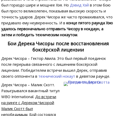
был гораздо шире и мощнее Хэя. Но
Дэвид Хэй
в этом бою
был просто великолепен, показывая высокую скорость и
точность ударов. Дерек Чисора же часто промахивался, что
придавало ему неуверенность. И в
конце пятого раунда Хэю
удалось первоначально отправить Чисору в нокдаун, а
затем и победить техническим нокаутом
.
Бои Дерека Чисоры после восстановления
боксёрской лицензии
Дерек Чисора – Гектор Авила. Это был первый поединок
после перерыва связанного с лишением боксёрской
лицензии. Победителем встречи вышел Дерек, отправив
своего оппонента в
технический нокаут
в девятом раунде.
Дерек Чисора – Малик Скотт.
Разыгрывался вакантный титул
WBO International.
До встречи
на ринге с Дереком Чисорой
Малик Скотт был
непобедимым
. Бой состоялся