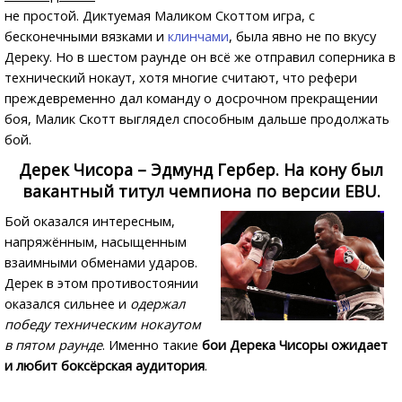
не простой. Диктуемая Маликом Скоттом игра, с
бесконечными вязками и
клинчами
, была явно не по вкусу
Дереку. Но в шестом раунде он всё же отправил соперника в
технический нокаут, хотя многие считают, что рефери
преждевременно дал команду о досрочном прекращении
боя, Малик Скотт выглядел способным дальше продолжать
бой.
Дерек Чисора – Эдмунд Гербер. На кону был
вакантный титул чемпиона по версии EBU.
Бой оказался интересным,
напряжённым, насыщенным
взаимными обменами ударов.
Дерек в этом противостоянии
оказался сильнее и
одержал
победу техническим нокаутом
в пятом раунде
. Именно такие
бои Дерека Чисоры ожидает
и любит боксёрская аудитория
.