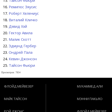
Тайсон Фьюри
Ремигюс Зяусис
Роберт Хелениус
Виталий Кличко
Дэвид Хэй
Гектор Авила
Малик Скотт
Эдмунд Гербер
Ондрей Пала
Кевин Джонсон
Тайсон Фьюри
Просмотров: 7854
ФЛОЙД МЕЙВЕЗЕР
МУХАММЕД АЛИ
МАЙК ТАЙСОН
МЭННИ ПАКЬЯО
РОЙ ДЖОНС
ФЛОЙД МЕЙВЕЗЕР