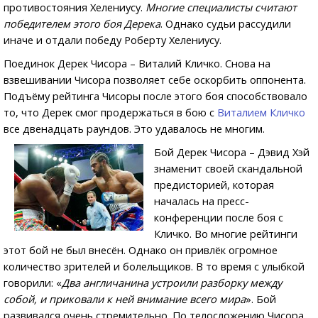
противостояния Хелениусу.
Многие специалисты считают
победителем этого боя Дерека
. Однако судьи рассудили
иначе и отдали победу Роберту Хелениусу.
Поединок Дерек Чисора – Виталий Кличко. Снова на
взвешивании Чисора позволяет себе оскорбить оппонента.
Подъёму рейтинга Чисоры после этого боя способствовало
то, что Дерек смог продержаться в бою с
Виталием Кличко
все двенадцать раундов. Это удавалось не многим.
Бой Дерек Чисора – Дэвид Хэй
знаменит своей скандальной
предисторией, которая
началась на пресс-
конференции после боя с
Кличко. Во многие рейтинги
этот бой не был внесён. Однако он привлёк огромное
количество зрителей и болельщиков. В то время с улыбкой
говорили: «
Два англичанина устроили разборку между
собой, и приковали к ней внимание всего мира
». Бой
развивался очень стремительно. По телосложению Чисора