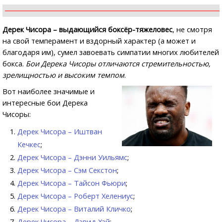
Дерек Чисора – выдающийся боксёр-тяжеловес
, не смотря
на свой темперамент и вздорный характер (а может и
благодаря им), сумел завоевать симпатии многих любителей
бокса.
Бои Дерека Чисоры отличаются стремительностью,
зрелищностью и высоким темпом
.
Вот наиболее значимые и
интересные бои Дерека
Чисоры:
Дерек Чисора – Иштван
Кечкес
;
Дерек Чисора – Дэнни Уильямс
;
Дерек Чисора – Сэм Секстон
;
Дерек Чисора – Тайсон Фьюри
;
Дерек Чисора – Роберт Хелениус
;
Дерек Чисора – Виталий Кличко
;
Дерек Чисора – Дэвид Хэй
;