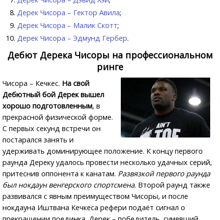
Дерек Чисора – Гектор Авила
;
Дерек Чисора – Малик Скотт
;
Дерек Чисора – Эдмунд Гербер
.
Дебют Дерека Чисоры на профессиональном
ринге
Чисора – Кечкес.
На свой
Дебютный бой Дерек вышел
хорошо подготовленным
, в
прекрасной физической форме.
С первых секунд встречи он
постарался занять и
удерживать доминирующее положение. К концу первого
раунда Дереку удалось провести несколько удачных серий,
притеснив оппонента к канатам.
Развязкой первого раунда
был нокдаун венгерского спортсмена
. Второй раунд также
развивался с явным преимуществом Чисоры, и после
нокдауна Иштвана Кечкеса рефери подаёт сигнал о
прекращении поединка. Дерек – победитель, сумевший