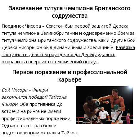
Завоевание титула чемпиона Британского
содружества
Поединок Чисора – Секстон был первой защитой Дерека
титула чемпиона Великобритании и одновременно боем за
титул чемпиона Британского содружества. Как и другие бои
Дерека Чисоры он был динамичным и зрелищным.
Развязка
наступила в девятом раунде, когда Дереку удалось
отправить соперника в технический нокаут
.
Первое поражение в профессиональной
карьере
Бой Чисора – Фьюри
закончился победой Тайсона
Фьюри
. Оба противника до
встречи на ринге не имели
профессиональных поражений.
Однако в этот раз более
подготовленным оказался Тайсон.