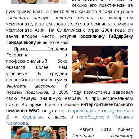
секцию его практически за
руку привел брат. И спустя всего каких-то 4 года он
успел
завоевать первую золотую медаль
на юниорском
чемпионате, а затем снова золото на чемпионате мира и
чемпионате Азии. На Олимпийских играх 2004 года он
занял второе место, уступив
россиянину Гайдарбеку
Гайдарбекову
лишь по очкам.
Приход Геннадия
Головкина в
профессиональный бокс
оказался более чем
успешным. В средней
весовой категории он сумел
выиграть досрочно 8
первых поединков
. В 2009 году казахстанец завоевал
свою первую значимую награду в профессиональном
боксе. Во время боев за звание
интерконтинентального
во втором раунде нокаутировал
чемпиона WBO
, он уже
Д. А. Карвальо
непобедимого Михаила
, а далее и
Макарова
.
Август 2010 принес
Геннадию Головкину