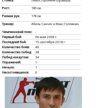
Стойка:
Левосторонняя (правша)
Рост:
180 см.
Размах рук:
178 см.
Тренер:
Абель Санчес и Макс Головкин
Чемпионский пояс:
-
Первый бой:
06 мая 2006 г.
Последний бой:
15 сентября 2018 г.
Количество боёв:
40
Количество побед:
38
Побед нокаутом:
34
Поражений:
1
Ничьих:
1
Несостоявшихся:
0