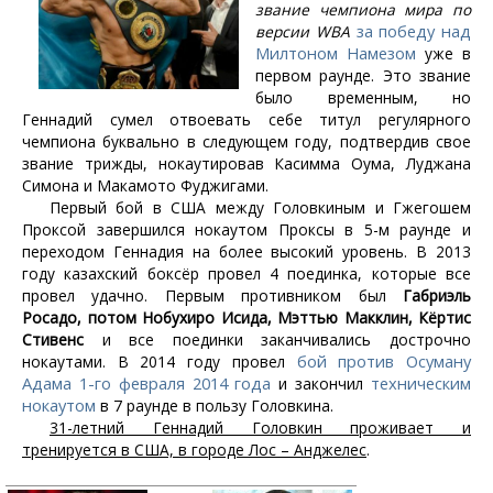
звание чемпиона мира по
за победу над
версии WBA
Милтоном Намезом
уже в
первом раунде. Это звание
было временным, но
Геннадий сумел отвоевать себе титул регулярного
чемпиона буквально в следующем году, подтвердив свое
звание трижды, нокаутировав Касимма Оума, Луджана
Симона и Макамото Фуджигами.
Первый бой в США между Головкиным и Гжегошем
Проксой завершился нокаутом Проксы в 5-м раунде и
переходом Геннадия на более высокий уровень. В 2013
году казахский боксёр провел 4 поединка, которые все
провел удачно. Первым противником был
Габриэль
Росадо, потом Нобухиро Исида, Мэттью Макклин, Кёртис
Стивенс
и все поединки заканчивались дострочно
бой против Осуману
нокаутами. В 2014 году провел
Адама 1-го февраля 2014 года
техническим
и закончил
нокаутом
в 7 раунде в пользу Головкина.
31-летний Геннадий Головкин проживает и
тренируется в США, в городе Лос – Анджелес
.