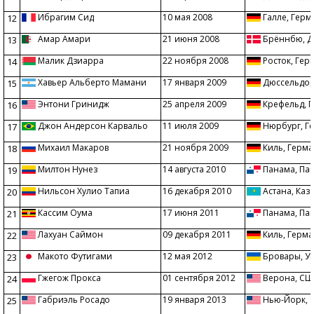
Ибрагим Сид
10 мая 2008
Галле, Герм
12
Амар Амари
21 июня 2008
Брённбю, Д
13
Малик Дзиарра
22 ноября 2008
Росток, Гер
14
Хавьер Альберто Мамани
17 января 2009
Дюссельдор
15
Энтони Гринидж
25 апреля 2009
Крефельд, 
16
Джон Андерсон Карвальо
11 июля 2009
Нюрбург, Г
17
Михаил Макаров
21 ноября 2009
Киль, Герм
18
Милтон Нунез
14 августа 2010
Панама, Па
19
Нильсон Хулио Тапиа
16 декабря 2010
Астана, Каз
20
Кассим Оума
17 июня 2011
Панама, Па
21
Лахуан Саймон
09 декабря 2011
Киль, Герм
22
Макото Футигами
12 мая 2012
Бровары, У
23
Гжегож Прокса
01 сентября 2012
Верона, С
24
Габриэль Росадо
19 января 2013
Нью-Йорк,
25