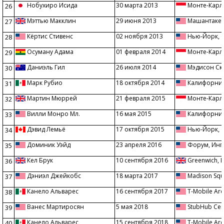
Нобухиро Исида
30 марта 2013
Монте-Карл
26
Мэттью Макклин
29 июня 2013
Машантакет
27
Кёртис Стивенс
02 ноября 2013
Нью-Йорк,
28
Осуману Адама
01 февраля 2014
Монте-Карл
29
Даниэль Гил
26 июля 2014
Мэдисон Скв
30
Марк Рубио
18 октября 2014
Калифорни
31
Мартин Мюррей
21 февраля 2015
Монте-Карл
32
Вилли Монро Мл.
16 мая 2015
Калифорни
33
Дэвид Лемьё
17 октября 2015
Нью-Йорк,
34
Доминик Уэйд
23 апреля 2016
Форум, Инг
35
Кел Брук
10 сентября 2016
Greenwich, 
36
Дэниэл Джейкобс
18 марта 2017
Madison Squ
37
Канело Альварес
16 сентября 2017
T-Mobile Are
38
Ванес Мартиросян
5 мая 2018
StubHub Cent
39
Канело Альварес
15 сентября 2018
T-Mobile Are
40