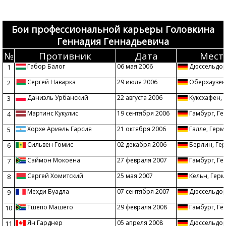
Бои профессиональной карьеры Головкина
Геннадия Геннадьевича
№
Противник
Дата
Мест
Габор Балог
06 мая 2006
Дюссельдор
1
Сергей Наварка
29 июля 2006
Оберхаузен
2
Даниэль Урбанский
22 августа 2006
Куксхафен, 
3
Мартинс Кукулис
19 сентября 2006
Гамбург, Г
4
Хорхе Ариэль Гарсия
21 октября 2006
Галле, Герм
5
Сильвен Гомис
02 декабря 2006
Берлин, Ге
6
Саймон Мокоена
27 февраля 2007
Гамбург, Г
7
Сергей Хомитский
25 мая 2007
Кёльн, Гер
8
Мехди Буадла
07 сентября 2007
Дюссельдор
9
Тшепо Машего
29 февраля 2008
Гамбург, Г
10
Ян Гарднер
05 апреля 2008
Дюссельдор
11