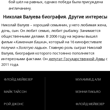
бой шёл на равных, однако победа была присуждена
англичанину.
Николая Валуева биография.
Другие интересы
Николай Валуев – хороший семьянин, у него любимая жена,
дочь, сын. Он любит семью, любит рыбалку. Занимается
общественными делами. В 2006 году на экраны вышел
фильм «
Каменная башка
», который на 16 кинофестивале
получил «
Золотую ладью
». Главную роль сыграл Николай
Валуев, биография которого постоянно пополняется
интересными фактами. Он
депутат Государственной Думы
с
2011 года.
ФЛОЙД МЕЙВЕЗЕР
МУХАММЕД АЛИ
МАЙК ТАЙСОН
МЭННИ ПАКЬЯО
РОЙ ДЖОНС
ФЛОЙД МЕЙВЕЗЕР