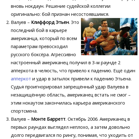
вновь нокдаун. Решение судейской коллегии
оригинально: бой признан несостоявшимся.
Валуев –
Клиффорд Этьен
. Это
последний бой в карьере
американца, который по всем
параметрам превосходил
русского боксёра. Агрессивно
настроенный американец получил в 3-м раунде 2
апперкота в челюсть, что привело к падению. Ещё один
апперкот
и удар в затылок привели к падению Этьена.
Судья проигнорировал запрещённый удар Валуева в
незащищённую область, американец встать не смог –
этим нокаутом закончилась карьера американского
спортсмена.
Валуев –
Монте Барретт
. Октябрь 2006. Американец в
первых раундах выглядел неплохо, а затем довольно
долго передвигался по рингу, понимая, что уходить от