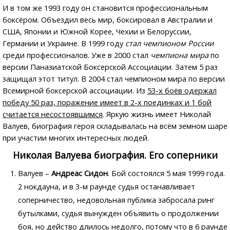
И в том же 1993 году он становится профессиональным
боксёром. Объездил весь мир, боксировал в Австралии и
США, Японии и Южной Корее, Чехии и Белоруссии,
Германии и Украине. В 1999 году
стал чемпионом России
среди профессионалов. Уже в 2000 стал
чемпиона мира
по
версии Паназиатской Боксерской Ассоциации. Затем 5 раз
защищал этот титул. В 2004 стал чемпионом мира по версии
Всемирной боксерской ассоциации. Из
53-х боёв одержал
победу 50 раз, поражение имеет в 2-х поединках и 1 бой
считается несостоявшимся
. Яркую жизнь имеет Николай
Валуев, биография героя складывалась на всём земном шаре
при участии многих интересных людей.
Николая Валуева биография.
Его соперники
Валуев –
Андреас Сидон
. Бой состоялся 5 мая 1999 года.
2 нокдауна, и в 3-м раунде судья останавливает
соперничество, недовольная публика забросала ринг
бутылками, судья вынужден объявить о продолжении
боя, но действо длилось недолго, потому что в 6 раунде