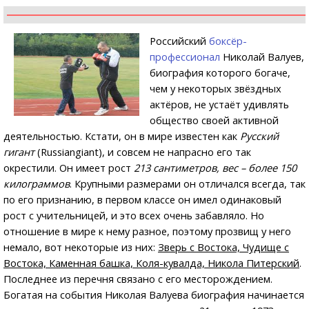
Российский
боксёр-
профессионал
Николай Валуев,
биография которого богаче,
чем у некоторых звёздных
актёров, не устаёт удивлять
общество своей активной
деятельностью. Кстати, он в мире известен как
Русский
гигант
(Russiangiant), и совсем не напрасно его так
окрестили. Он имеет рост
213 сантиметров, вес – более 150
килограммов
. Крупными размерами он отличался всегда, так
по его признанию, в первом классе он имел одинаковый
рост с учительницей, и это всех очень забавляло. Но
отношение в мире к нему разное, поэтому прозвищ у него
немало, вот некоторые из них:
Зверь с Востока, Чудище с
Востока, Каменная башка, Коля-кувалда, Никола Питерский
.
Последнее из перечня связано с его месторождением.
Богатая на события Николая Валуева биография начинается