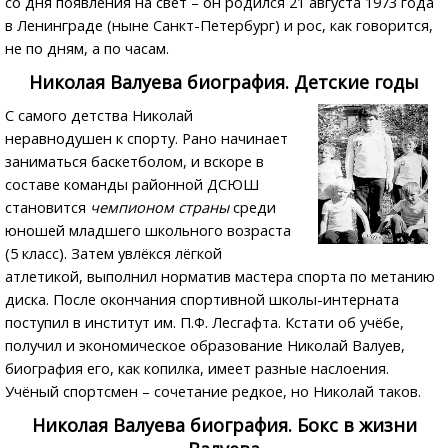
со дня появления на свет – он родился 21 августа 1973 года
в Ленинграде (ныне Санкт-Петербург) и рос, как говорится,
не по дням, а по часам.
Николая Валуева биография.
Детские годы
С самого детства Николай
неравнодушен к спорту. Рано начинает
заниматься баскетболом, и вскоре в
составе команды районной
ДСЮШ
становится
чемпионом страны
среди
юношей младшего школьного возраста
(5 класс). Затем увлёкся лёгкой
атлетикой, выполнил норматив мастера спорта по метанию
диска. После окончания спортивной школы-интерната
поступил в институт им. П.Ф. Лесгафта. Кстати об учёбе,
получил и экономическое образование Николай Валуев,
биография его, как копилка, имеет разные наслоения.
Учёный спортсмен – сочетание редкое, но Николай таков.
Николая Валуева биография.
Бокс в жизни