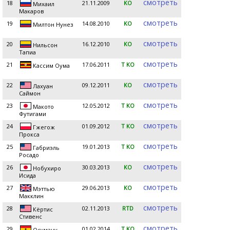
смотреть
18
21.11.2009
KO
Михаил
Макаров
смотреть
19
14.08.2010
KO
Милтон Нунез
смотреть
20
16.12.2010
KO
Нильсон
Тапиа
смотреть
21
17.06.2011
T KO
Кассим Оума
смотреть
22
09.12.2011
KO
Лахуан
Саймон
смотреть
23
12.05.2012
T KO
Макото
Футигами
смотреть
24
01.09.2012
T KO
Гжегож
Прокса
смотреть
25
19.01.2013
T KO
Габриэль
Росадо
смотреть
26
30.03.2013
KO
Нобухиро
Исида
смотреть
27
29.06.2013
KO
Мэттью
Макклин
смотреть
28
02.11.2013
RTD
Кёртис
Стивенс
смотреть
29
01.02.2014
T KO
Осуману