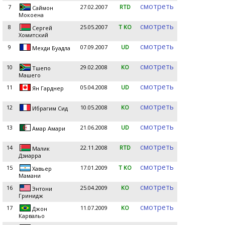
смотреть
7
27.02.2007
RTD
Саймон
Мокоена
смотреть
8
25.05.2007
T KO
Сергей
Хомитский
смотреть
9
07.09.2007
UD
Мехди Буадла
смотреть
10
29.02.2008
KO
Тшепо
Машего
смотреть
11
05.04.2008
UD
Ян Гарднер
смотреть
12
10.05.2008
KO
Ибрагим Сид
смотреть
13
21.06.2008
UD
Амар Амари
смотреть
14
22.11.2008
RTD
Малик
Дзиарра
смотреть
15
17.01.2009
T KO
Хавьер
Мамани
смотреть
16
25.04.2009
KO
Энтони
Гринидж
смотреть
17
11.07.2009
KO
Джон
Карвальо