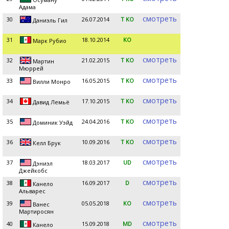
Адама
смотреть
30
26.07.2014
T KO
Даниэль Гил
31
18.10.2014
KO
Марк Рубио
смотреть
32
21.02.2015
T KO
Мартин
Мюррей
смотреть
33
16.05.2015
T KO
Вилли Монро
смотреть
34
17.10.2015
T KO
Давид Лемьё
смотреть
35
24.04.2016
T KO
Доминик Уэйд
смотреть
36
10.09.2016
T KO
Келл Брук
смотреть
37
18.03.2017
UD
Дэниэл
Джейкобс
смотреть
38
16.09.2017
D
Канело
Альварес
смотреть
39
05.05.2018
KO
Ванес
Мартиросян
смотреть
40
15.09.2018
MD
Канело