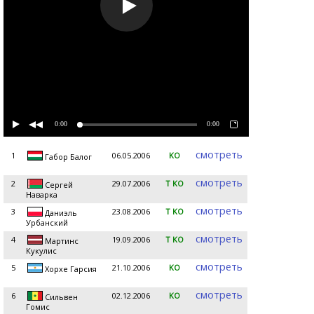
0:00
0:00
смотреть
1
06.05.2006
KO
Габор Балог
смотреть
2
29.07.2006
T KO
Сергей
Наварка
смотреть
3
23.08.2006
T KO
Даниэль
Урбанский
смотреть
4
19.09.2006
T KO
Мартинс
Кукулис
смотреть
5
21.10.2006
KO
Хорхе Гарсия
смотреть
6
02.12.2006
KO
Сильвен
Гомис