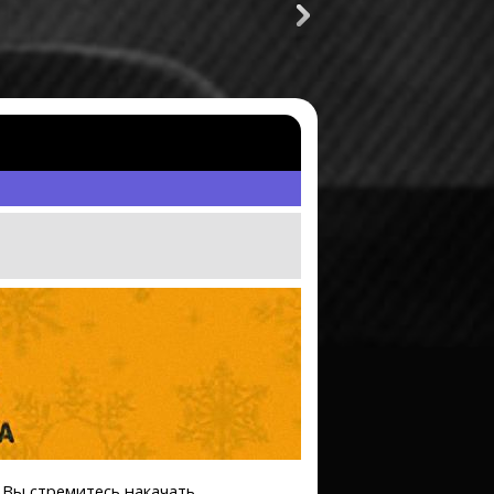
Мэнни Пакьяо
Рой Джонс
исора
 Вы стремитесь накачать