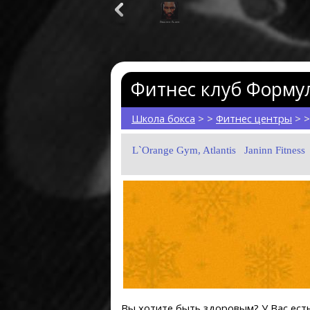
Леннокс Льюис
Эвандер Холифилд
Корр
Фитнес клуб Формул
Школа бокса
> >
Фитнес центры
> >
L`Orange Gym, Atlantis
Janinn Fitness
Вы хотите быть здоровым? У Вас ест