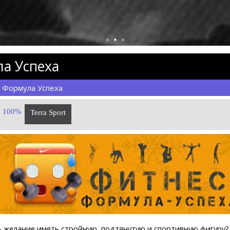
Дерек Ч
и Сандерс
Кубрат Пулев
Кен Нортон
Деонтей Уайлдер
а Успеха
 Формула Успеха
100%
Terra Sport
ь желание иметь стройную, подтянутую и спортивную фигуру?