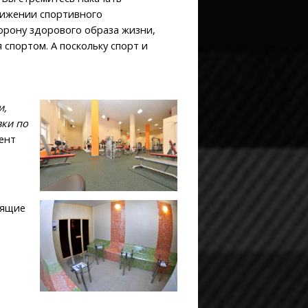
тижении спортивного
орону здорового образа жизни,
спортом. А поскольку спорт и
и,
вки по
ент
дящие