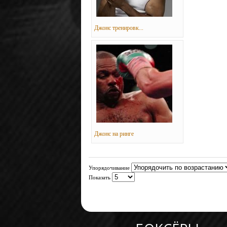
Джонс тренировк...
Джонс на ринге
Упорядочивание
Показать