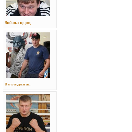
Любовь к природ...
В музее древгей...