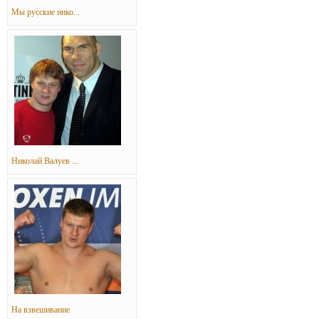
Мы русские нико...
Николай Валуев ...
На взвешивание