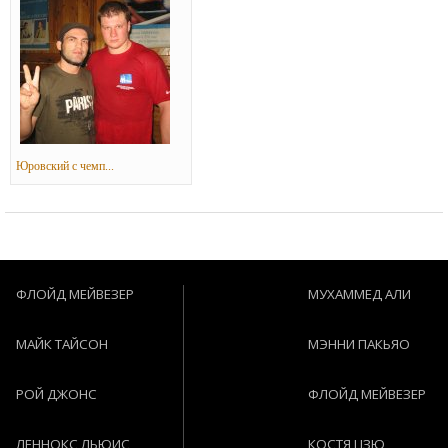
Юровский с чемп...
ФЛОЙД МЕЙВЕЗЕР
МУХАММЕД АЛИ
МАЙК ТАЙСОН
МЭННИ ПАКЬЯО
РОЙ ДЖОНС
ФЛОЙД МЕЙВЕЗЕР
ЛЕННОКС ЛЬЮИС
КОСТЯ ЦЗЮ