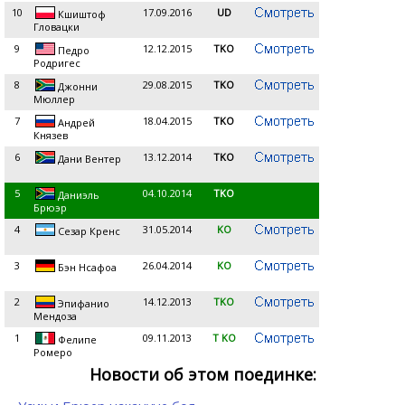
10
17.09.2016
UD
Кшиштоф
Гловацки
9
12.12.2015
TKO
Педро
Родригес
8
29.08.2015
TKO
Джонни
Мюллер
7
18.04.2015
TKO
Андрей
Князев
6
13.12.2014
TKO
Дани Вентер
5
04.10.2014
TKO
Даниэль
Брюэр
4
31.05.2014
KO
Сезар Кренс
3
26.04.2014
KO
Бэн Нсафоа
2
14.12.2013
TKO
Эпифанио
Мендоза
1
09.11.2013
Т KO
Фелипе
Ромеро
Новости об этом поединке: