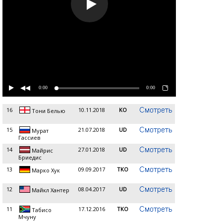
0:00
0:00
16
10.11.2018
KO
Тони Белью
15
21.07.2018
UD
Мурат
Гассиев
14
27.01.2018
UD
Майрис
Бриедис
13
09.09.2017
TKO
Марко Хук
12
08.04.2017
UD
Майкл Хантер
11
17.12.2016
TKO
Табисо
Мчуну