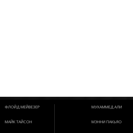
ФЛОЙД МЕЙВЕЗЕР
МУХАММЕД АЛИ
МАЙК ТАЙСОН
МЭННИ ПАКЬЯО