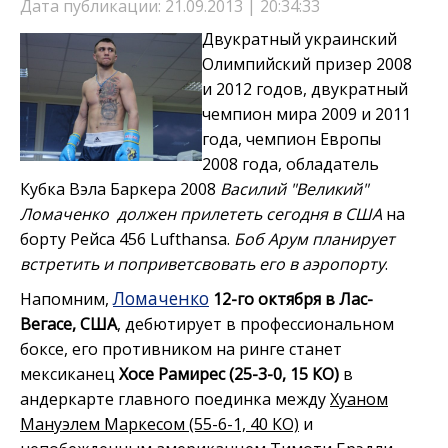
Дата публикации: 21.09.2013 | 20:34:33
Двукратный украинский
Олимпийский призер 2008
и 2012 годов, двукратный
чемпион мира 2009 и 2011
года, чемпион Европы
2008 года, обладатель
Кубка Вэла Баркера 2008
Василий "Великий"
Ломаченко должен прилететь сегодня в США
на
борту Рейса 456 Lufthansa.
Боб Арум планирует
встретить и поприветсвовать его в аэропорту
.
Ломаченко
Напомним,
12-го октября в Лас-
Вегасе, США
, дебютирует в профессиональном
боксе, его противником на ринге станет
мексиканец
Хосе Рамирес (25-3-0, 15 КО)
в
андеркарте главного поединка между
Хуаном
Мануэлем Маркесом (55-6-1, 40 КО)
и