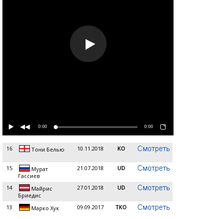
0:00
0:00
16
10.11.2018
KO
Тони Белью
15
21.07.2018
UD
Мурат
Гассиев
14
27.01.2018
UD
Майрис
Бриедис
13
09.09.2017
TKO
Марко Хук