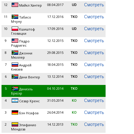
12
08.04.2017
UD
Майкл Хантер
11
17.12.2016
TKO
Табисо
Мчуну
10
17.09.2016
UD
Кшиштоф
Гловацки
9
12.12.2015
TKO
Педро
Родригес
8
29.08.2015
TKO
Джонни
Мюллер
7
18.04.2015
TKO
Андрей
Князев
6
13.12.2014
TKO
Дани Вентер
5
04.10.2014
TKO
Даниэль
Брюэр
4
31.05.2014
KO
Сезар Кренс
3
26.04.2014
KO
Бэн Нсафоа
2
14.12.2013
TKO
Эпифанио
Мендоза